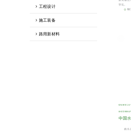
工程设计
施工装备
路用新材料