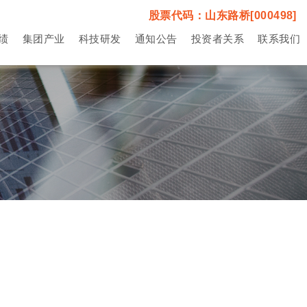
股票代码：山东路桥[000498]
绩
集团产业
科技研发
通知公告
投资者关系
联系我们
东
公路工程
通知公告
联系我们
国家行业研
发中心
国
桥梁工程
在线留言
省级研发中
心
界
市政工程
党风廉政
集团技术中
养护工程
心
集团设备研
铁路工程
发中心
房建工程
路基路面工
程
水利工程
桥梁工程
隧道工程
隧道工程
公路养护
港航工程
轨道交通