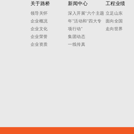
关于路桥
新闻中心
工程业绩
领导关怀
深入开展“六个主题
立足山东
企业概况
年”活动和“四大专
面向全国
企业文化
项行动”
走向世界
企业荣誉
集团动态
企业资质
一线传真