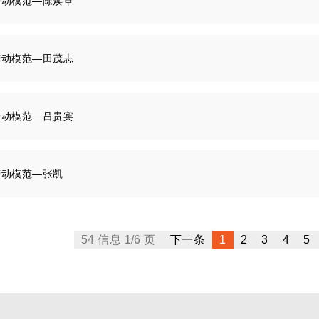
劳动模范—陈焕章
劳动模范—田茂志
劳动模范—吕贵宾
劳动模范—张凯
54 信息 1/6 页
下一条
1
2
3
4
5