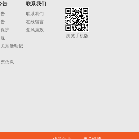
公告
联系我们
报告
联系我们
公告
在线留言
者保护
党风廉政
浏览手机版
法规
者关系活动记
股票信息