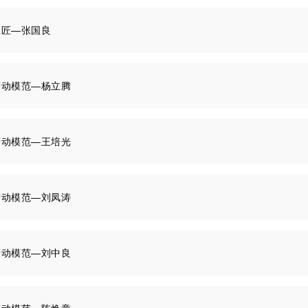
工匠—张国良
劳动模范—杨立腾
劳动模范—王培光
劳动模范—刘凤涛
劳动模范—刘中良