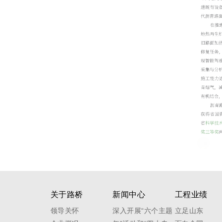
关于路桥
新闻中心
工程业绩
领导关怀
深入开展“六个主题
立足山东