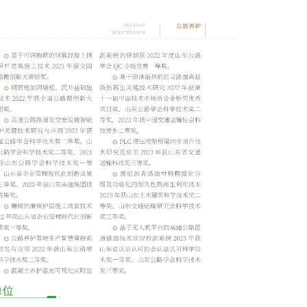
海外工程
水利工程
装备制造
钢结构建筑
工程设计
设计咨询
施工装备
路用新材料