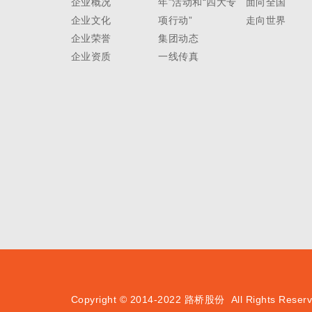
企业概况
年”活动和“四大专
面向全国
企业文化
项行动”
走向世界
企业荣誉
集团动态
企业资质
一线传真
Copyright © 2014-2022 路桥股份 All Rights Reser