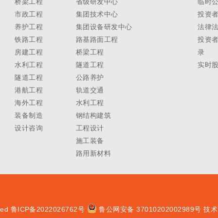
桥梁工程
省级研发中心
临时
市政工程
集团技术中心
投资
养护工程
集团设备研发中心
法律
铁路工程
路基路面工程
投资
房建工程
桥梁工程
录
水利工程
隧道工程
实时
隧道工程
公路养护
港航工程
轨道交通
海外工程
水利工程
装备制造
钢结构建筑
设计咨询
工程设计
施工装备
路用新材料
ved
鲁ICP备2022026762号
鲁公网安备 37010202002989号
技术