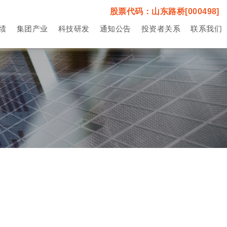
股票代码：山东路桥[000498]
绩
集团产业
科技研发
通知公告
投资者关系
联系我们
东
公路工程
通知公告
联系我们
国家行业研
发中心
国
桥梁工程
在线留言
省级研发中
心
界
市政工程
党风廉政
集团技术中
养护工程
心
集团设备研
铁路工程
发中心
房建工程
路基路面工
程
水利工程
桥梁工程
隧道工程
隧道工程
公路养护
港航工程
轨道交通