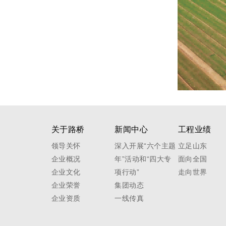
关于路桥
新闻中心
工程业绩
领导关怀
深入开展“六个主题
立足山东
企业概况
年”活动和“四大专
面向全国
企业文化
项行动”
走向世界
企业荣誉
集团动态
企业资质
一线传真