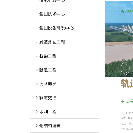
省级研发中心
集团技术中心
集团设备研发中心
路基路面工程
桥梁工程
隧道工程
公路养护
轨道交通
水利工程
钢结构建筑