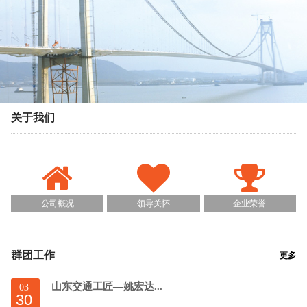
关于我们
公司概况
领导关怀
企业荣誉
群团工作
更多
山东交通工匠—姚宏达...
03
30
...