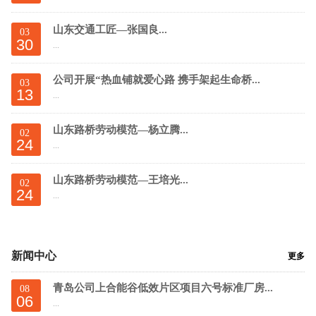
山东交通工匠—张国良...
03
30
...
公司开展“热血铺就爱心路 携手架起生命桥...
03
13
...
山东路桥劳动模范—杨立腾...
02
24
...
山东路桥劳动模范—王培光...
02
24
...
新闻中心
更多
青岛公司上合能谷低效片区项目六号标准厂房...
08
06
...