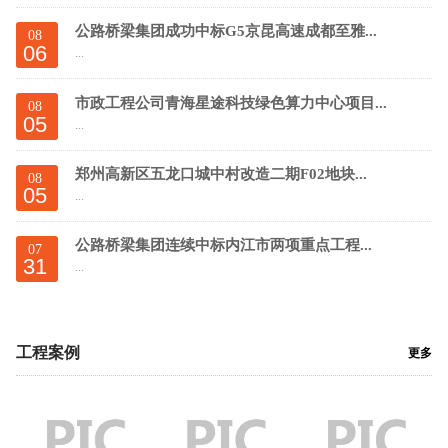
公路桥梁集团成功中标G5京昆高速成都至雅...
08
06
...
市政工程公司青海星途科技绿色算力中心项目...
08
05
...
郑州高新区五龙口城中村改造二期F02地块...
08
05
...
公路桥梁集团连续中标内江市两项重点工程...
07
31
...
工程案例
更多