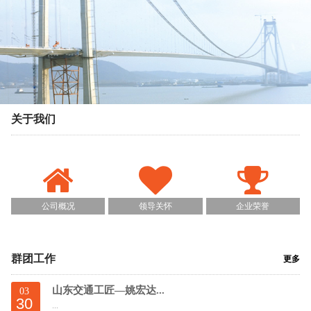
关于我们
公司概况
领导关怀
企业荣誉
群团工作
更多
山东交通工匠—姚宏达...
03
30
...