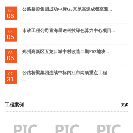
公路桥梁集团成功中标G5京昆高速成都至雅...
08
06
...
市政工程公司青海星途科技绿色算力中心项目...
08
05
...
郑州高新区五龙口城中村改造二期F02地块...
08
05
...
公路桥梁集团连续中标内江市两项重点工程...
07
31
...
工程案例
更多