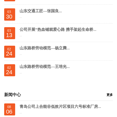
山东交通工匠—张国良...
03
30
...
公司开展“热血铺就爱心路 携手架起生命桥...
03
13
...
山东路桥劳动模范—杨立腾...
02
24
...
山东路桥劳动模范—王培光...
02
24
...
新闻中心
更多
青岛公司上合能谷低效片区项目六号标准厂房...
08
06
...