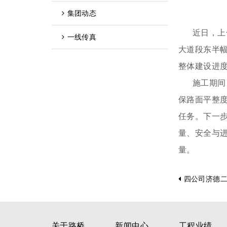
集团动态
近日，上
一线传真
大道段东半
整体建设进
施工期间
保路面平整
任务。下一
量、安全与
量。
四公司济德
关于路桥
新闻中心
工程业绩