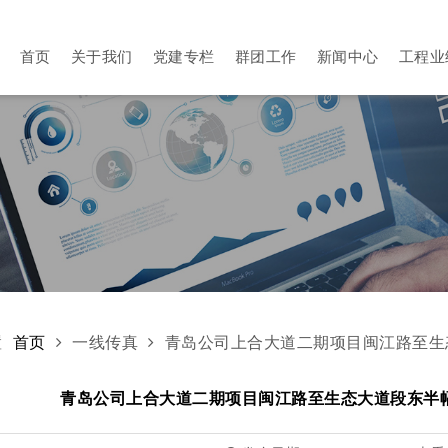
首页
关于我们
党建专栏
群团工作
新闻中心
工程业
领导关怀
职工之家
深入开展“六个
立足山
主题年”活动
和“四大专项行
企业概况
劳动榜样
面向全
动”
企业文化
走向世
集团动态
企业荣誉
一线传真
企业资质
置
首页
一线传真
青岛公司上合大道二期项目闽江路至生
青岛公司上合大道二期项目闽江路至生态大道段东半