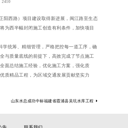
:
2410
海外工程
水利工程
装备制造
钢结构建筑
至正阳西路）项目建设取得新进展，闽江路至生态
工程设计
设计咨询
，将为西半幅封闭施工创造有利条件，加快项目
施工装备
路用新材料
过科学统筹、精细管理，严格把控每一道工序，确
安全与质量底线的前提下，高效完成了节点施工
，全面总结施工经验，优化施工方案，强化质
造优质精品工程，为区域交通发展贡献坚实力
山东水总成功中标福建省霞浦县吴坑水库工程
公告
联系我们