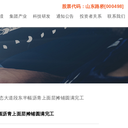
股票代码：山东路桥[000498]
绩
集团产业
科技研发
通知公告
投资者关系
联系我们
东
公路工程
通知公告
联系我们
国家行业研
发中心
国
桥梁工程
在线留言
省级研发中
心
界
市政工程
党风廉政
集团技术中
养护工程
心
集团设备研
铁路工程
发中心
房建工程
路基路面工
程
态大道段东半幅沥青上面层摊铺圆满完工
水利工程
桥梁工程
隧道工程
隧道工程
幅沥青上面层摊铺圆满完工
公路养护
港航工程
轨道交通