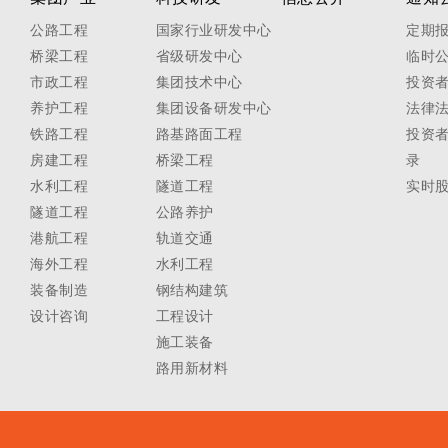
公路工程
国家行业研发中心
定期
桥梁工程
省级研发中心
临时
市政工程
集团技术中心
投资
养护工程
集团设备研发中心
法律
铁路工程
路基路面工程
投资
房建工程
桥梁工程
录
水利工程
隧道工程
实时
隧道工程
公路养护
港航工程
轨道交通
海外工程
水利工程
装备制造
钢结构建筑
设计咨询
工程设计
施工装备
路用新材料